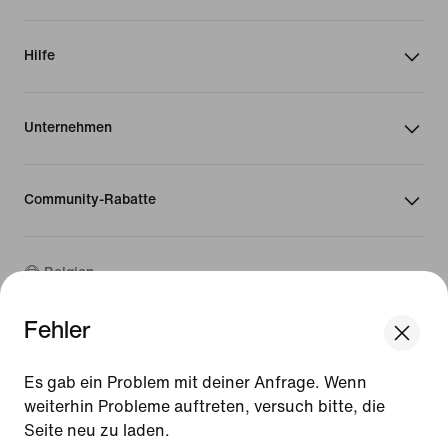
Hilfe
Unternehmen
Community-Rabatte
Belgien
Fehler
©
2026
Nike, Inc. Alle Rechte vorbehalten
We think you are in United States.
Guides
Update your location?
Es gab ein Problem mit deiner Anfrage. Wenn
Nutzungsbedingungen
weiterhin Probleme auftreten, versuch bitte, die
Verkaufsbedingungen
Seite neu zu laden.
Impressum
Belgien
United States