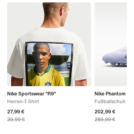
Nike Sportswear "R9"
Nike Phantom 6 Hi
Herren-T-Shirt
Fußballschuh fü
current
27,99 €
current
202,99 €
39,99 €
289,99 €
price
price
27,99 €,
202,99 €,