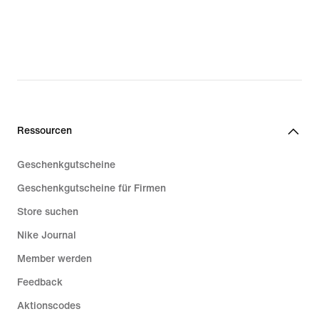
original
original
price
price
39,99 €
289,99 €
Ressourcen
Geschenkgutscheine
Geschenkgutscheine für Firmen
Store suchen
Nike Journal
Member werden
Feedback
Aktionscodes