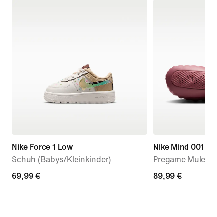
Nike Force 1 Low
Nike Mind 001
Schuh (Babys/Kleinkinder)
Pregame Mule (D
69,99 €
69,99 €
89,99 €
89,99 €