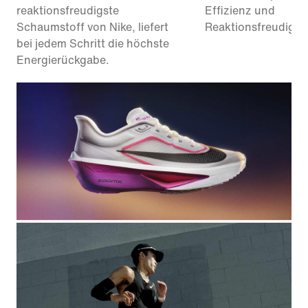
reaktionsfreudigste
Effizienz und
Schaumstoff von Nike, liefert
Reaktionsfreudigkei
bei jedem Schritt die höchste
Energierückgabe.