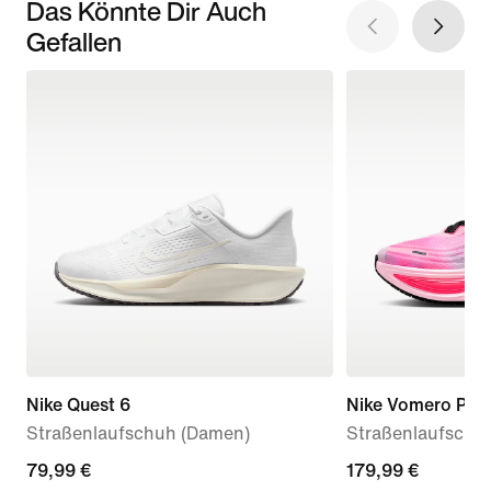
Das Könnte Dir Auch
Gefallen
Nike Quest 6
Nike Vomero Plus
Straßenlaufschuh (Damen)
Straßenlaufschu
79,99 €
79,99 €
179,99 €
179,99 €