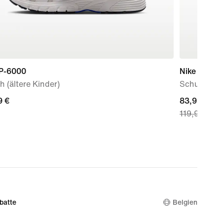
 P-6000
Nike P-60
 (ältere Kinder)
Schuh für
9 €
9 €
current
83,99 €
119,99 €
price
83,99 €,
original
price
119,99 €
batte
Belgien