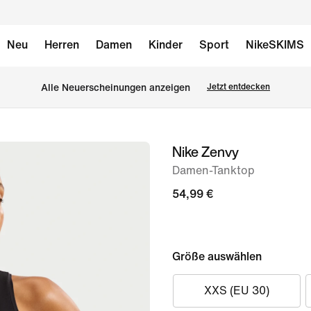
Neu
Herren
Damen
Kinder
Sport
NikeSKIMS
Alle Neuerscheinungen anzeigen
Jetzt entdecken
Nike Zenvy
Bild 1
von
Damen-Tanktop
7
54,99 €
Größe auswählen
XXS (EU 30)