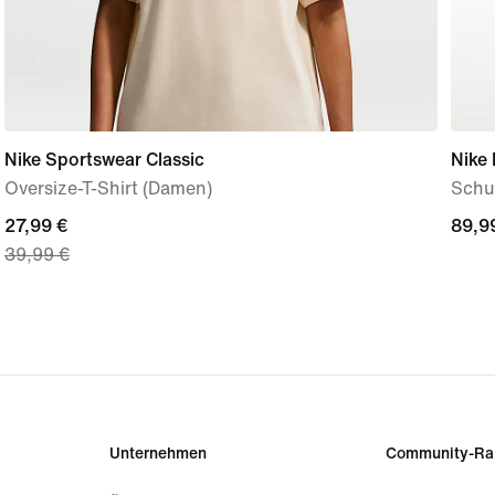
Nike Sportswear Classic
Nike
Oversize-T-Shirt (Damen)
Schuh
current
27,99 €
89,9
89,9
39,99 €
price
27,99 €,
original
price
39,99 €
Unternehmen
Community-Ra