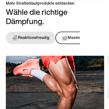
Mehr Straßenlaufprodukte entdecken
Wähle die richtige
Dämpfung.
Reaktionsfreudig
Maximal
Stü