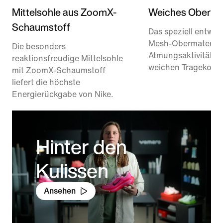
Mittelsohle aus ZoomX-
Weiches Obermat
Schaumstoff
Das speziell entwick
Mesh-Obermaterial 
Die besonders
Atmungsaktivität u
reaktionsfreudige Mittelsohle
weichen Tragekomfo
mit ZoomX-Schaumstoff
liefert die höchste
Energierückgabe von Nike.
Hinter den
Kulissen
Ansehen