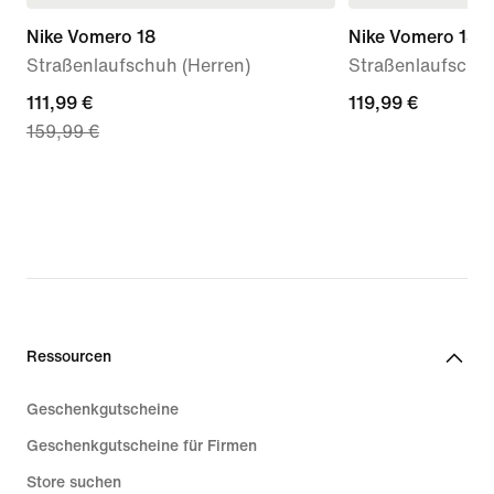
Nike Vomero 18
Nike Vomero 18
Straßenlaufschuh (Herren)
Straßenlaufschuh 
current
111,99 €
119,99 €
119,99 €
159,99 €
price
111,99 €,
original
price
159,99 €
Ressourcen
Geschenkgutscheine
Geschenkgutscheine für Firmen
Store suchen