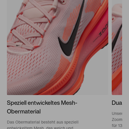
Speziell entwickeltes Mesh-
Dual-D
Obermaterial
Unsere D
ZoomX-S
Das Obermaterial besteht aus speziell
für 13 %
entwickeltem Mesh, das weich und