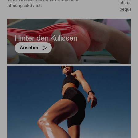
bisherige
atmungsaktiv ist.
bequemes
Hinter den Kulissen
Ansehen