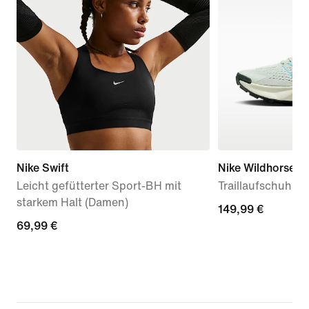
Nike Swift
Nike Wildhorse 1
Leicht gefütterter Sport-BH mit
Traillaufschuh fü
starkem Halt (Damen)
149,99 €
149,99 €
69,99 €
69,99 €