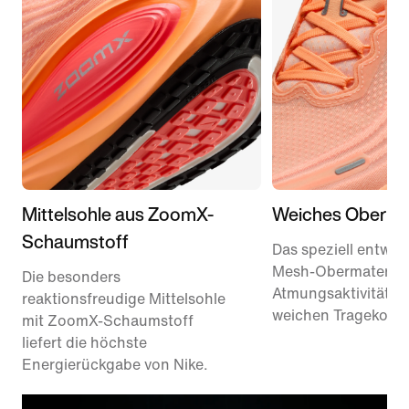
Mittelsohle aus ZoomX-
Weiches Obermat
Schaumstoff
Das speziell entwick
Mesh-Obermaterial 
Die besonders
Atmungsaktivität u
reaktionsfreudige Mittelsohle
weichen Tragekomfo
mit ZoomX-Schaumstoff
liefert die höchste
Energierückgabe von Nike.