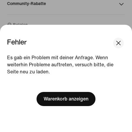
Community-Rabatte
Belgien
Fehler
©
2026
Nike, Inc. Alle Rechte vorbehalten
We think you are in United States.
Guides
Update your location?
Es gab ein Problem mit deiner Anfrage. Wenn
Nutzungsbedingungen
weiterhin Probleme auftreten, versuch bitte, die
Verkaufsbedingungen
Impressum
Seite neu zu laden.
Belgien
United States
Datenschutzrichtlinie und Cookie-Erklärung
[ Code: D1B61E47 ]
Cookie-Einstellungen ändern.
Warenkorb anzeigen