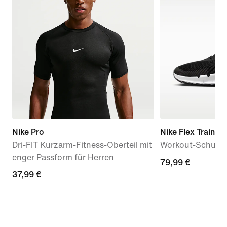
Nike Pro
Nike Flex Train
Dri-FIT Kurzarm-Fitness-Oberteil mit
Workout-Schuh 
enger Passform für Herren
79,99 €
79,99 €
37,99 €
37,99 €