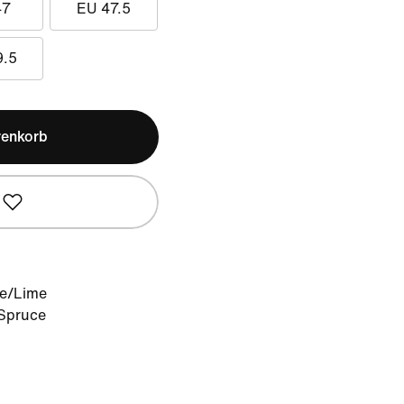
47
EU 47.5
9.5
renkorb
ce/Lime
 Spruce