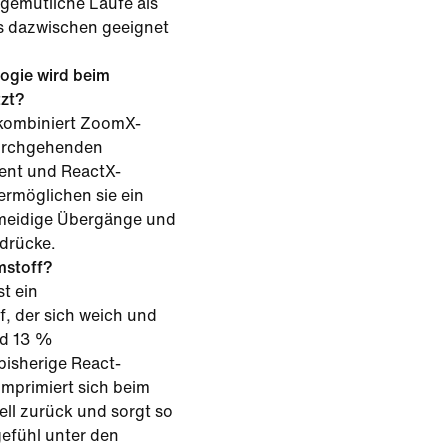
gemütliche Läufe als
es dazwischen geeignet
ogie wird beim
zt?
e kombiniert ZoomX-
urchgehenden
ent und ReactX-
rmöglichen sie ein
hmeidige Übergänge und
drücke.
mstoff?
t ein
, der sich weich und
nd 13 %
 bisherige React-
omprimiert sich beim
ell zurück und sorgt so
efühl unter den