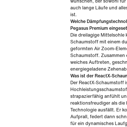
wünschen, der sowohl für 
auch lange Läufe und all
ist.
Welche Dämpfungstechnol
Pegasus Premium eingeset
Die dreilagige Mittelsohl
Schaumstoff mit einem d
geformten Air Zoom-Elem
Schaumstoff. Zusammen e
weiches Auftreten, gesc
energiegeladene Zehenab
Was ist der ReactX-Schau
Der ReactX-Schaumstoff is
Hochleistungsschaumstoff
strapazierfähig anfühlt u
reaktionsfreudiger als die
Technologie ausfällt. Er k
Aufprall, federt dann schn
für ein dynamisches Laufg