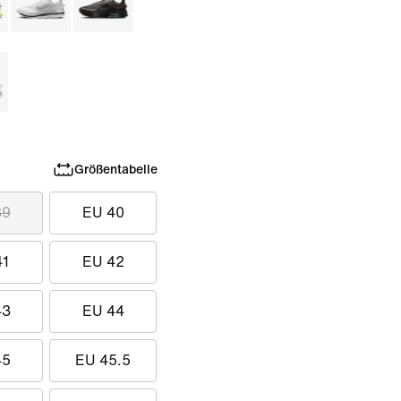
Größentabelle
39
EU 40
41
EU 42
43
EU 44
45
EU 45.5