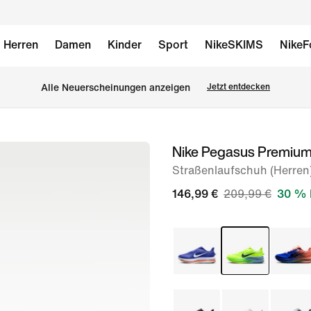
Herren
Damen
Kinder
Sport
NikeSKIMS
NikeF
Alle Neuerscheinungen anzeigen
Jetzt entdecken
Nike Pegasus Premiu
Bild 1
von
Straßenlaufschuh (Herren
9
146,99 €
209,99 €
30 % 