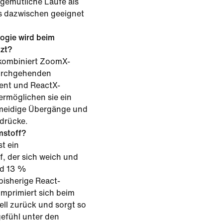
gemütliche Läufe als
es dazwischen geeignet
ogie wird beim
zt?
e kombiniert ZoomX-
urchgehenden
ent und ReactX-
rmöglichen sie ein
hmeidige Übergänge und
drücke.
mstoff?
t ein
, der sich weich und
nd 13 %
 bisherige React-
omprimiert sich beim
ell zurück und sorgt so
efühl unter den