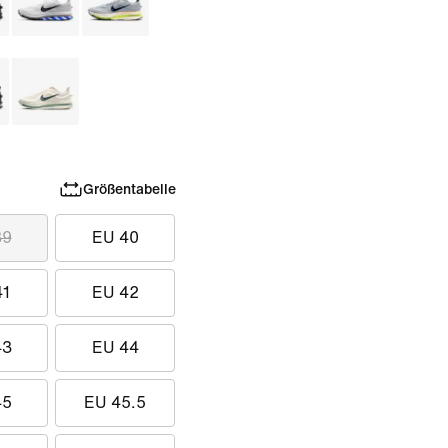
Größentabelle
39
EU 40
41
EU 42
43
EU 44
45
EU 45.5