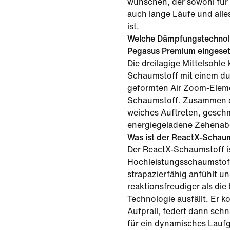
wünschen, der sowohl für 
auch lange Läufe und all
ist.
Welche Dämpfungstechnol
Pegasus Premium eingeset
Die dreilagige Mittelsohl
Schaumstoff mit einem d
geformten Air Zoom-Elem
Schaumstoff. Zusammen e
weiches Auftreten, gesc
energiegeladene Zehenab
Was ist der ReactX-Schau
Der ReactX-Schaumstoff is
Hochleistungsschaumstoff
strapazierfähig anfühlt u
reaktionsfreudiger als die
Technologie ausfällt. Er k
Aufprall, federt dann schn
für ein dynamisches Laufg