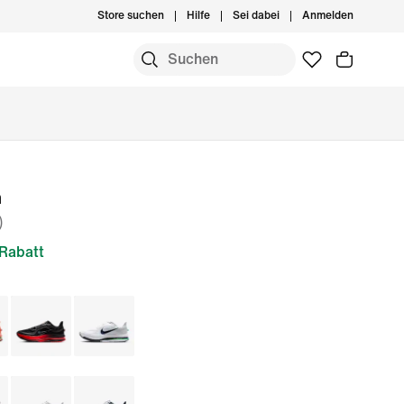
Store suchen
Hilfe
Sei dabei
Anmelden
m
)
Rabatt