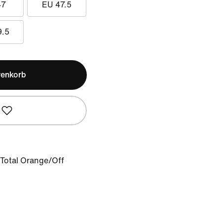
47
EU 47.5
9.5
renkorb
/Total Orange/Off