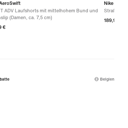
AeroSwift
Nike Vomer
FIT ADV Laufshorts mit mittelhohem Bund und
Straßenla
slip (Damen, ca. 7,5 cm)
189,99 €
189,99 €
9 €
9 €
batte
Belgien