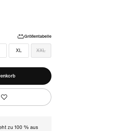
Größentabelle
XL
XXL
renkorb
teht zu 100 % aus