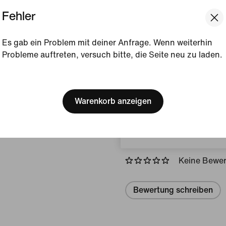
Fehler
Gezeigte Farbe:
Gym R
Style:
HF1882-687
Es gab ein Problem mit deiner Anfrage. Wenn weiterhin
Probleme auftreten, versuch bitte, die Seite neu zu laden.
Produktdetails anzeigen
[ Code: D1B61E47 ]
Größe und Passform
We think you are in United 
Update your location?
Warenkorb anzeigen
Belgien
Bewertungen (Fehler)
Keine Bewe
Bewertung schreiben