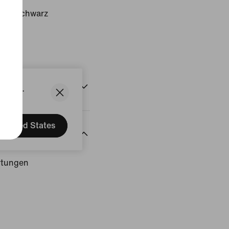
ed/Schwarz
States.
United States
rtungen