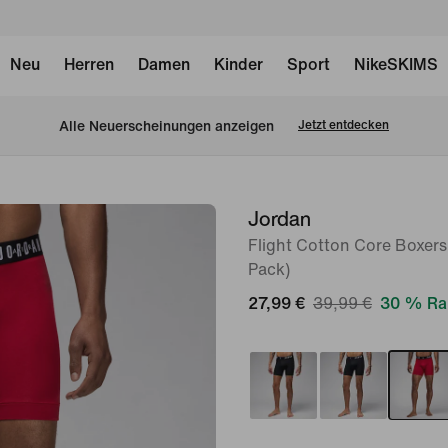
Neu
Herren
Damen
Kinder
Sport
NikeSKIMS
Alle Neuerscheinungen anzeigen
Jetzt entdecken
Jordan
Bild 1
von
Flight Cotton Core Boxers
Pack)
6
27,99 €
39,99 €
30 % Ra