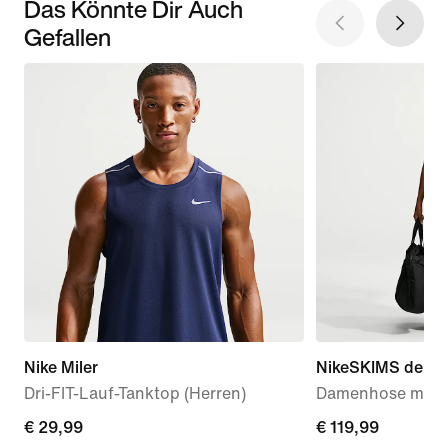
Das Könnte Dir Auch
Gefallen
Nike Miler
NikeSKIMS dehnba
Dri-FIT-Lauf-Tanktop (Herren)
Damenhose mit w
€ 29,99
€ 29,99
€ 119,99
€ 119,99