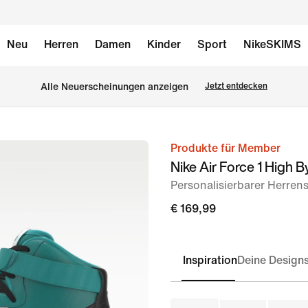
Neu
Herren
Damen
Kinder
Sport
NikeSKIMS
Alle Neuerscheinungen anzeigen
Jetzt entdecken
Produkte für Member
Bild 1
Nike Air Force 1 High B
von
Personalisierbarer Herren
6
€ 169,99
Inspiration
Deine Design