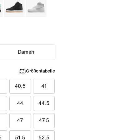
Damen
Größentabelle
40.5
41
44
44.5
47
47.5
5
51.5
52.5