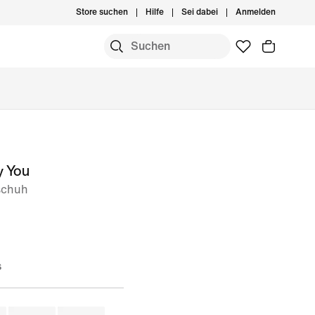
Store suchen
Hilfe
Sei dabei
Anmelden
y You
schuh
s