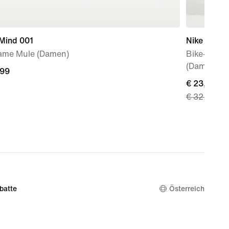
 Mind 001
Nike Pro
ame Mule (Damen)
Bike-Short
(Damen)
,99
,99
current
€ 23,49
€ 32,99
price
€ 23,49,
original
price
€ 32,99
batte
Österreich