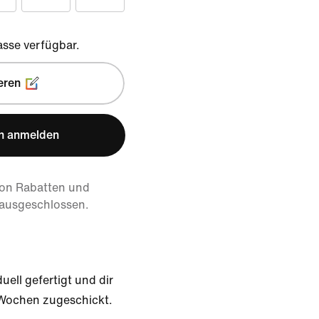
sse verfügbar.
eren
n anmelden
von Rabatten und
 ausgeschlossen.
uell gefertigt und dir
 Wochen zugeschickt.