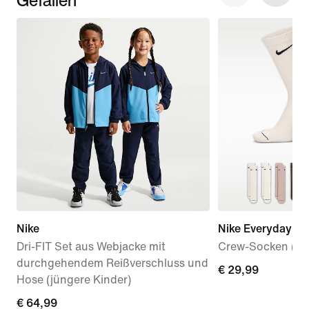
Nike
Nike Everyday El
Dri-FIT Set aus Webjacke mit
Crew-Socken (6 P
durchgehendem Reißverschluss und
€ 29,99
€ 29,99
Hose (jüngere Kinder)
€ 64,99
€ 64,99