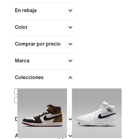
En rebaja
Color
Comprar por precio
Marca
Colecciones
Air Force 1
Ediciones Jordan
Deportes
Altura del calzado
(1)