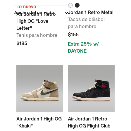
Lo nuevo
Jordan 1 Retro Metal
Ancho del calzado
Air Jordan 1 Retro
Tacos de béisbol
High OG "Love
para hombre
Letter"
$155
Tenis para hombre
$185
Extra 25% w/
DAYONE
Air Jordan 1 High OG
Air Jordan 1 Retro
"Khaki"
High OG Flight Club