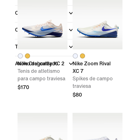
Color
Comprar por precio
Talla
Ancho del calzado
Nike Dragonfly XC 2
Nike Zoom Rival
Tenis de atletismo
XC 7
para campo traviesa
Spikes de campo
traviesa
$170
$80