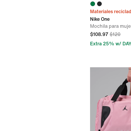
Materiales recicla
Nike One
Mochila para mujer
$108.97
$120
Extra 25% w/ DA