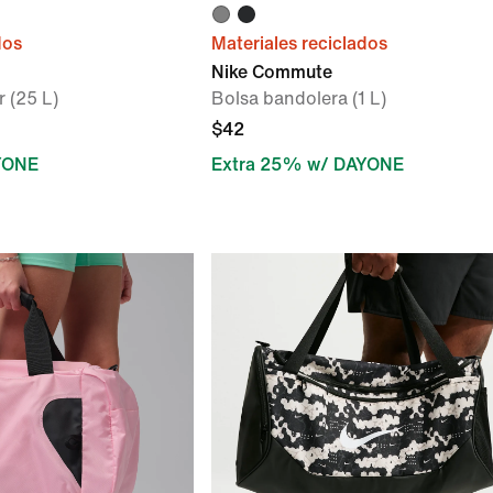
dos
Materiales reciclados
Nike Commute
 (25 L)
Bolsa bandolera (1 L)
$42
YONE
Extra 25% w/ DAYONE