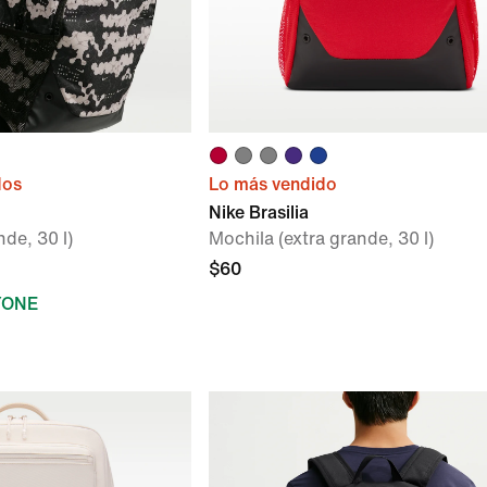
dos
Lo más vendido
Nike Brasilia
nde, 30 l)
Mochila (extra grande, 30 l)
$60
YONE