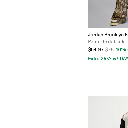
Jordan Brooklyn F
Pants de dobladill
$64.97
$78
16% 
Extra 25% w/ DA