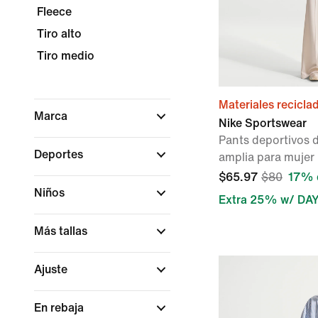
Fleece
Tiro alto
Tiro medio
Materiales recicla
Marca
Nike Sportswear
Pants deportivos d
Deportes
amplia para mujer
$65.97
$80
17% 
Niños
Extra 25% w/ DA
Más tallas
Ajuste
En rebaja