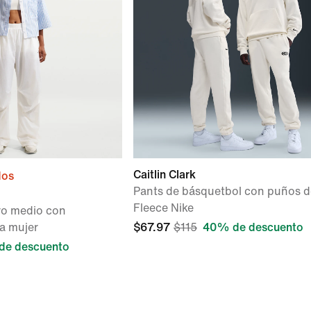
Caitlin Clark
dos
Pants de básquetbol con puños de
Fleece Nike
iro medio con
a mujer
$67.97
$115
40% de descuento
de descuento