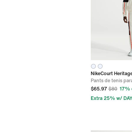
NikeCourt Heritag
Pants de tenis pa
$65.97
$80
17% 
Extra 25% w/ DA