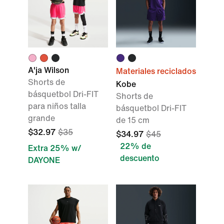
A'ja Wilson
Materiales reciclados
Shorts de
Kobe
básquetbol Dri-FIT
Shorts de
para niños talla
básquetbol Dri-FIT
grande
de 15 cm
$32.97
$35
$34.97
$45
22% de
Extra 25% w/
descuento
DAYONE