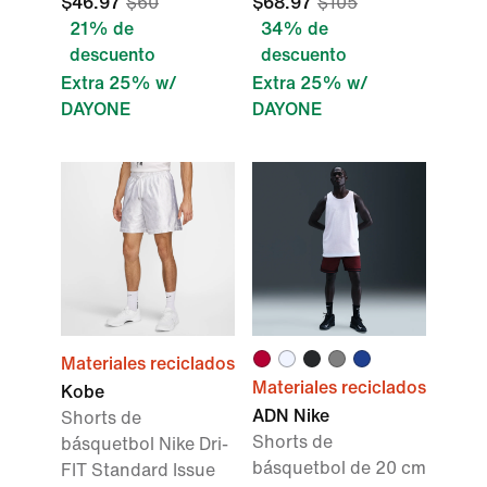
$46.97
$60
$68.97
$105
21% de
34% de
descuento
descuento
Extra 25% w/
Extra 25% w/
DAYONE
DAYONE
Materiales reciclados
Materiales reciclados
Kobe
ADN Nike
Shorts de
Shorts de
básquetbol Nike Dri-
básquetbol de 20 cm
FIT Standard Issue