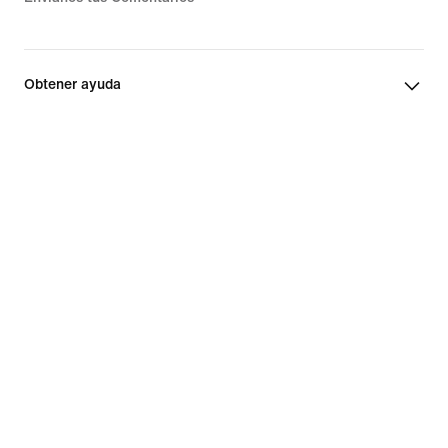
Obtener ayuda
Acerca de Nike
Promociones y descuentos
Estados Unidos
©
2026
Nike, Inc. Todos los derechos reservados
Guides
Términos de venta
Términos de uso