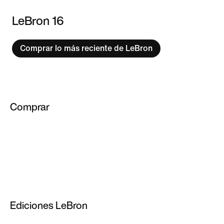
LeBron 16
Comprar lo más reciente de LeBron
Comprar
Calzado LeBron
Calzado Kyrie
Calzado KD
Calzado PG
Ediciones LeBron
Calzado Giannis