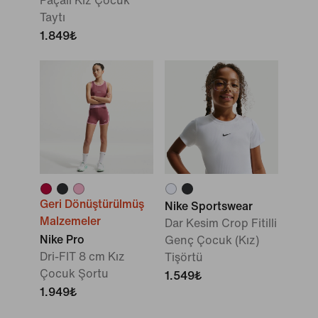
Paçalı Kız Çocuk
Taytı
1.849₺
Geri Dönüştürülmüş
Nike Sportswear
Malzemeler
Dar Kesim Crop Fitilli
Nike Pro
Genç Çocuk (Kız)
Dri-FIT 8 cm Kız
Tişörtü
Çocuk Şortu
1.549₺
1.949₺