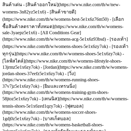
สินค้าเด่น - [สินค้าออกใหม่](https://www.nike.com/th/w/new-
womens-3n82yz5e1x6) - [สินค้าขายดี]
(https://www.nike.com/th/w/womens-best-5e1x6z76m50) - [เลือก
ซื้อสินค้าลดราคาทั้งหมด](https://www.nike.com/th/w/womens-
sale-3yaepz5e1x6) - [All Conditions Gear]
(https://www.nike.com/th/w/womens-acg-5e1x6z93bsd)
- [รองเท้า]
(https://www.nike.com/th/w/womens-shoes-5e1x6zy7ok) - [รองเท้า
ทุกรุ่น](https://www.nike.com/th/w/womens-shoes-5e1x6zy7ok) -
[ไลฟ์สไตล์](https://www.nike.com/th/w/womens-lifestyle-shoes-
13jrmz5e1x6zy7ok) - [Jordan](https://www.nike.com/th/w/womens-
jordan-shoes-37eefz5e1x6zy7ok) - [วิ่ง]
(https://www.nike.com/th/w/womens-running-shoes-
37v7jz5e1x6zy7ok) - [ยิมและเทรนนิ่ง]
(https://www.nike.com/th/w/womens-training-gym-shoes-
58jtoz5e1x6zy7ok) - [เทนนิส](https://www.nike.com/th/w/womens-
tennis-shoes-5e1x6zed1qzy7ok) - [ฟุตบอล]
(https://www.nike.com/th/w/womens-soccer-shoes-
1gdj0z5e1x6zy7ok) - [บาสเก็ตบอล]
(https://www.nike.com/th/w/womens-basketball-shoes-