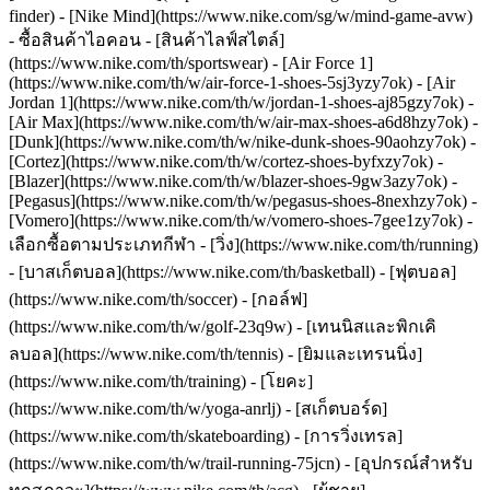
finder) - [Nike Mind](https://www.nike.com/sg/w/mind-game-avw)
- ซื้อสินค้าไอคอน - [สินค้าไลฟ์สไตล์]
(https://www.nike.com/th/sportswear) - [Air Force 1]
(https://www.nike.com/th/w/air-force-1-shoes-5sj3yzy7ok) - [Air
Jordan 1](https://www.nike.com/th/w/jordan-1-shoes-aj85gzy7ok) -
[Air Max](https://www.nike.com/th/w/air-max-shoes-a6d8hzy7ok) -
[Dunk](https://www.nike.com/th/w/nike-dunk-shoes-90aohzy7ok) -
[Cortez](https://www.nike.com/th/w/cortez-shoes-byfxzy7ok) -
[Blazer](https://www.nike.com/th/w/blazer-shoes-9gw3azy7ok) -
[Pegasus](https://www.nike.com/th/w/pegasus-shoes-8nexhzy7ok) -
[Vomero](https://www.nike.com/th/w/vomero-shoes-7gee1zy7ok)
-
เลือกซื้อตามประเภทกีฬา - [วิ่ง](https://www.nike.com/th/running)
- [บาสเก็ตบอล](https://www.nike.com/th/basketball) - [ฟุตบอล]
(https://www.nike.com/th/soccer) - [กอล์ฟ]
(https://www.nike.com/th/w/golf-23q9w) - [เทนนิสและพิกเคิ
ลบอล](https://www.nike.com/th/tennis) - [ยิมและเทรนนิ่ง]
(https://www.nike.com/th/training) - [โยคะ]
(https://www.nike.com/th/w/yoga-anrlj) - [สเก็ตบอร์ด]
(https://www.nike.com/th/skateboarding) - [การวิ่งเทรล]
(https://www.nike.com/th/w/trail-running-75jcn) - [อุปกรณ์สำหรับ