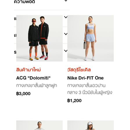
ความพอดี
แบรนด์
เทคโนโลยี
ระดับขอบเอว
สินค้ามาใหม่
วัสดุรีไซเคิล
ACG "Dolomiti"
Nike Dri-FIT One
กางเกงขาสั้นผ้าลูกฟูก
กางเกงขาสั้นเอวปาน
กลาง 3 นิ้วมีซับในผู้หญิง
฿3,000
฿1,200