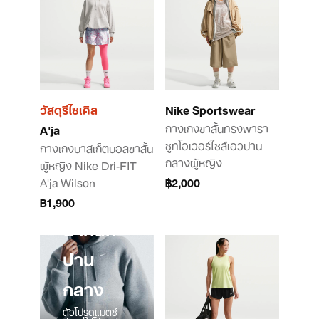
วัสดุรีไซเคิล
Nike Sportswear
กางเกงขาสั้นทรงพารา
A'ja
ชูทโอเวอร์ไซส์เอวปาน
กางเกงบาสเก็ตบอลขาสั้น
กลางผู้หญิง
ผู้หญิง Nike Dri-FIT
A'ja Wilson
฿2,000
฿1,900
น้ำหนัก
ปาน
กลาง
ตัวโปรดแมตช์