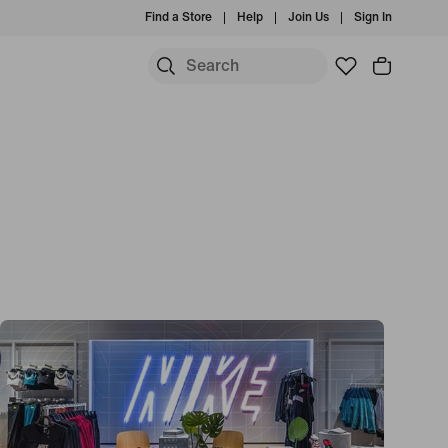
Find a Store
Help
Join Us
Sign In