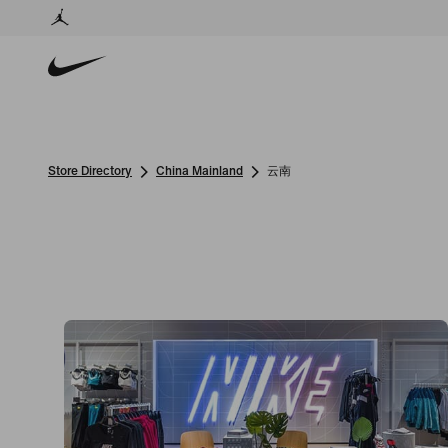
Store Directory
China Mainland
云南