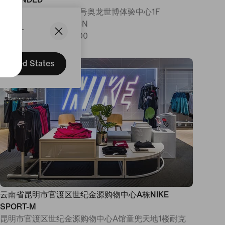
丽江古城区福慧路648号奥龙世博体验中心1F
丽江, 云南, 650000, CN
States.
Open
•
Closes at 22:00
United States
云南省昆明市官渡区世纪金源购物中心A栋NIKE
SPORT-M
昆明市官渡区世纪金源购物中心A馆童兜天地1楼耐克