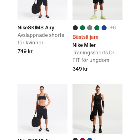
NikeSKIMS Airy
+6
Avslappnade shorts
Bästsäljare
för kvinnor
Nike Miler
749 kr
Träningsshorts Dri-
FIT för ungdom
349 kr