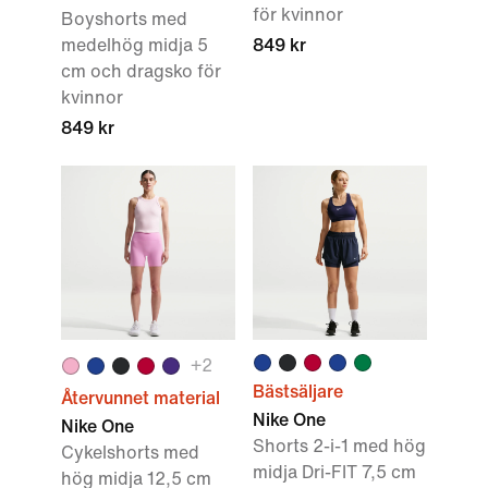
för kvinnor
Boyshorts med
medelhög midja 5
849 kr
cm och dragsko för
kvinnor
849 kr
+
2
Bästsäljare
Återvunnet material
Nike One
Nike One
Shorts 2-i-1 med hög
Cykelshorts med
midja Dri-FIT 7,5 cm
hög midja 12,5 cm