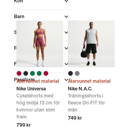
Kön
Barn
Shoppa efter pris
Rea och erbjudanden
Färg
Passform
Återvunnet material
Återvunnet material
Nike Universa
Nike N.A.C.
Cykelshorts med
Träningsshorts i
hög midja 13 cm för
fleece Dri-FIT för
kvinnor utan söm
män
fram
749 kr
799 kr