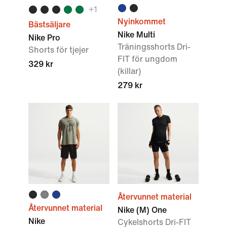
+
1
Nyinkommet
Bästsäljare
Nike Multi
Nike Pro
Träningsshorts Dri-
Shorts för tjejer
FIT för ungdom
329 kr
(killar)
279 kr
Återvunnet material
Återvunnet material
Nike (M) One
Nike
Cykelshorts Dri-FIT