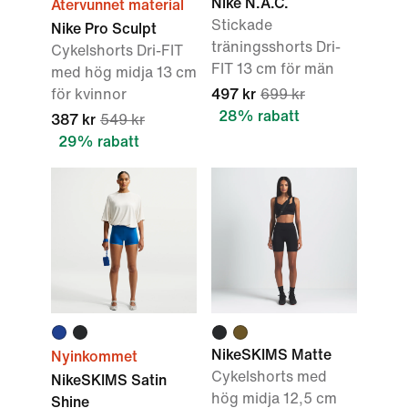
Nike N.A.C.
Återvunnet material
Stickade
Nike Pro Sculpt
träningsshorts Dri-
Cykelshorts Dri-FIT
FIT 13 cm för män
med hög midja 13 cm
för kvinnor
497 kr
699 kr
28% rabatt
387 kr
549 kr
29% rabatt
NikeSKIMS Matte
Nyinkommet
Cykelshorts med
NikeSKIMS Satin
hög midja 12,5 cm
Shine