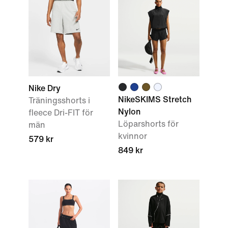
Nike Dry
NikeSKIMS Stretch
Träningsshorts i
Nylon
fleece Dri-FIT för
Löparshorts för
män
kvinnor
579 kr
849 kr