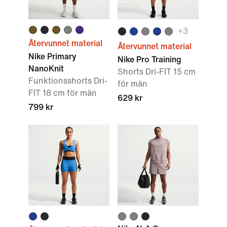
+
3
Återvunnet material
Återvunnet material
Nike Primary
Nike Pro Training
NanoKnit
Shorts Dri-FIT 15 cm
Funktionsshorts Dri-
för män
FIT 18 cm för män
629 kr
799 kr