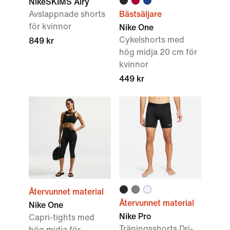
NikeSKIMS Airy
Avslappnade shorts
Bästsäljare
för kvinnor
Nike One
Cykelshorts med
849 kr
hög midja 20 cm för
kvinnor
449 kr
Återvunnet material
Återvunnet material
Nike One
Nike Pro
Capri-tights med
Träningsshorts Dri-
hög midja för