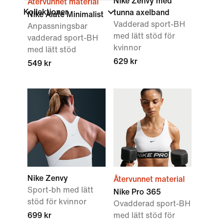
Nike Zenvy med
Återvunnet material
Kollektioner
tunna axelband
Nike Alate Minimalist
Vadderad sport-BH
Anpassningsbar
med lätt stöd för
vadderad sport-BH
kvinnor
med lätt stöd
629 kr
549 kr
Nike Zenvy
Återvunnet material
Sport-bh med lätt
Nike Pro 365
stöd för kvinnor
Ovadderad sport-BH
699 kr
med lätt stöd för