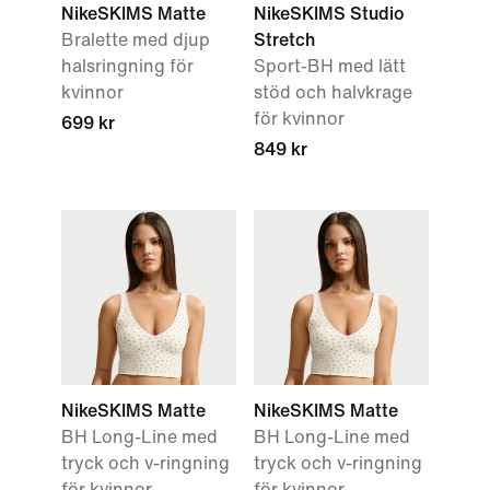
NikeSKIMS Matte
NikeSKIMS Studio
Bralette med djup
Stretch
halsringning för
Sport-BH med lätt
kvinnor
stöd och halvkrage
för kvinnor
699 kr
849 kr
NikeSKIMS Matte
NikeSKIMS Matte
BH Long-Line med
BH Long-Line med
tryck och v-ringning
tryck och v-ringning
för kvinnor
för kvinnor