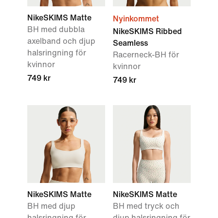
NikeSKIMS Matte
Nyinkommet
BH med dubbla
NikeSKIMS Ribbed
axelband och djup
Seamless
halsringning för
Racerneck-BH för
kvinnor
kvinnor
749 kr
749 kr
NikeSKIMS Matte
NikeSKIMS Matte
BH med djup
BH med tryck och
halsringning för
djup halsringning för