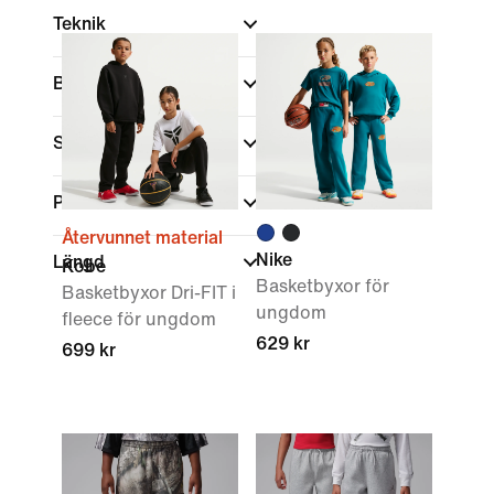
Teknik
Barn, ålder
Storlekstabell
Passform
Återvunnet material
Nike
Längd
Kobe
Basketbyxor för
Basketbyxor Dri-FIT i
ungdom
fleece för ungdom
629 kr
699 kr