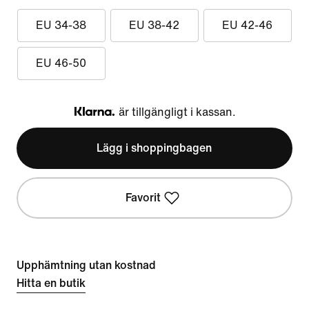
EU 34-38
EU 38-42
EU 42-46
EU 46-50
är tillgängligt i kassan.
Klarna
Lägg i shoppingbagen
Favorit
Upphämtning utan kostnad
Hitta en butik