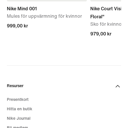
Nike Mind 001
Nike Court Vision
Mules för uppvärmning för kvinnor
Floral"
Sko för kvinnor
999,00 kr
999,00 kr
979,00 kr
979,00 kr
Resurser
Presentkort
Hitta en butik
Nike Journal
Bli medlem