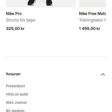
Nike Pro
Nike Free Metcon
Shorts för tjejer
Träningsskor för 
329,00 kr
329,00 kr
1 499,00 kr
1 499,00 kr
Resurser
Presentkort
Hitta en butik
Nike Journal
Bli medlem