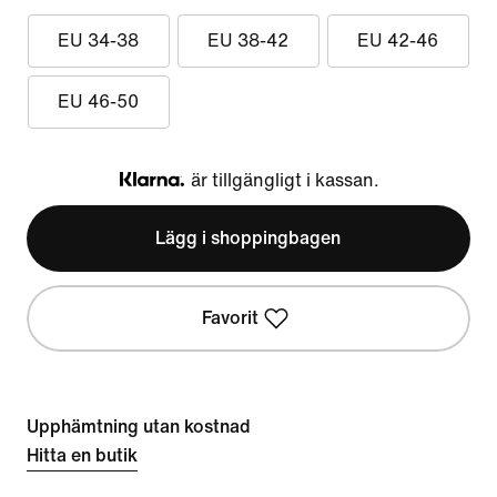
EU 34-38
EU 38-42
EU 42-46
EU 46-50
är tillgängligt i kassan.
Klarna
Lägg i shoppingbagen
Favorit
Upphämtning utan kostnad
Hitta en butik