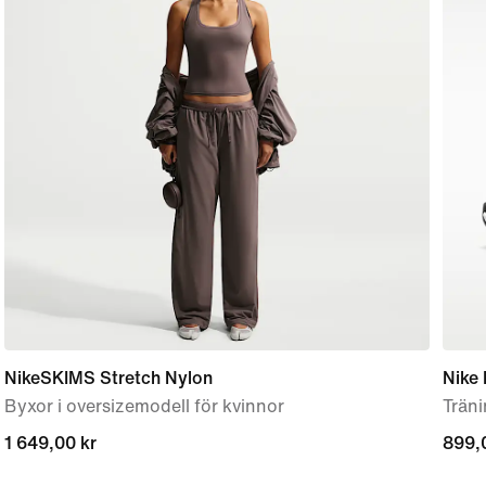
NikeSKIMS Stretch Nylon
Nike 
Byxor i oversizemodell för kvinnor
Träni
1 649,00 kr
1 649,00 kr
899,
899,