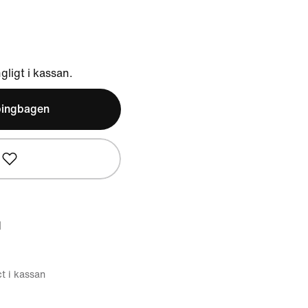
ngligt i kassan.
pingbagen
d
ct i kassan