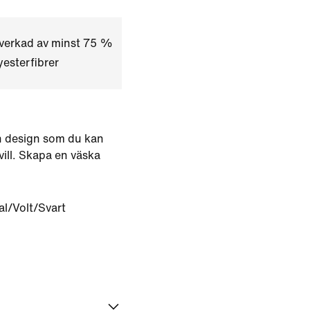
lverkad av minst 75 %
esterfibrer
n design som du kan
vill. Skapa en väska
l/Volt/Svart