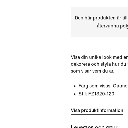
Den här produkten är til
återvunna poly
Visa din unika look med e
dekorera och styla hur du 
som visar vem du är.
Färg som visas:
Oatmea
Stil:
FZ1320-120
Visa produktinformation
Leverans och retur