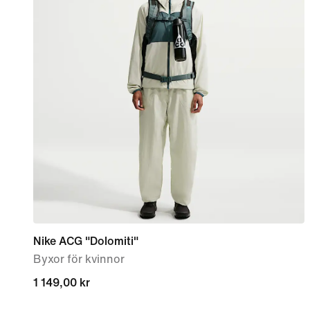
Nike ACG "Dolomiti"
Byxor för kvinnor
1 149,00 kr
1 149,00 kr