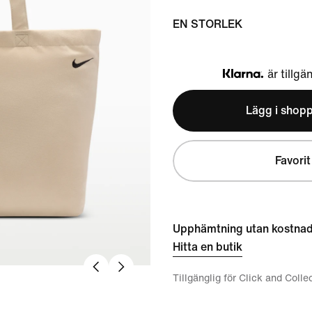
EN STORLEK
är tillgä
Klarna
Lägg i shop
Favorit
Upphämtning utan kostna
Hitta en butik
Tillgänglig för Click and Colle