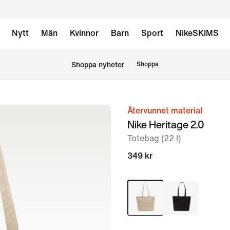
Nytt
Män
Kvinnor
Barn
Sport
NikeSKIMS
Shoppa nyheter
Shoppa
Återvunnet material
bild
Nike Heritage 2.0
1
Totebag (22 l)
av
5
349 kr