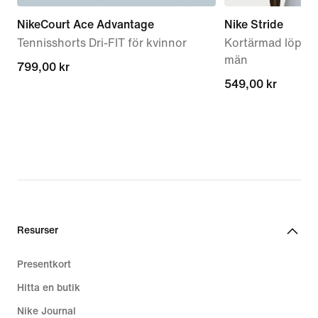
NikeCourt Ace Advantage
Nike Stride
Tennisshorts Dri-FIT för kvinnor
Kortärmad löpartr
män
799,00 kr
799,00 kr
549,00 kr
549,00 kr
Resurser
Presentkort
Hitta en butik
Nike Journal