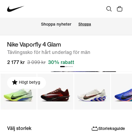
Shoppa nyheter
Shoppa
Nike Vaporfly 4 Glam
Tävlingssko för hårt underlag för män
2 177 kr
3 099 kr
30% rabatt
Högt betyg
Välj storlek
Storleksguide