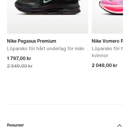
Nike Pegasus Premium
Nike Vomero Plus
Löparsko för hårt underlag för män
Löparsko för hårt
kvinnor
current
1 797,00 kr
2 049,00 kr
2 049,00 kr
2 549,00 kr
price
1 797,00 kr,
original
price
2 549,00 kr
Resurser