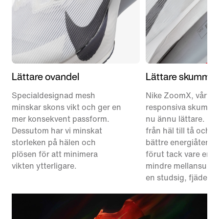
Lättare ovandel
Lättare skummate
Specialdesignad mesh
Nike ZoomX, vårt m
minskar skons vikt och ger en
responsiva skummate
mer konsekvent passform.
nu ännu lättare. Det
Dessutom har vi minskat
från häl till tå och 
storleken på hälen och
bättre energiåtergi
plösen för att minimera
förut tack vare en 
vikten ytterligare.
mindre mellansula 
en studsig, fjäderlä