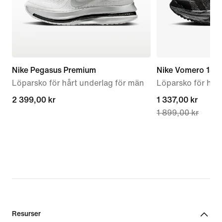
Nike Pegasus Premium
Nike Vomero 18
Löparsko för hårt underlag för män
Löparsko för hår
2 399,00 kr
2 399,00 kr
current
1 337,00 kr
1 899,00 kr
price
1 337,00 kr,
original
price
1 899,00 kr
Resurser