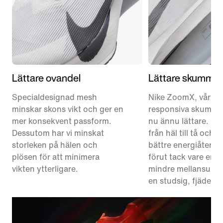
Lättare ovandel
Lättare skummate
Specialdesignad mesh
Nike ZoomX, vårt m
minskar skons vikt och ger en
responsiva skummate
mer konsekvent passform.
nu ännu lättare. Det
Dessutom har vi minskat
från häl till tå och 
storleken på hälen och
bättre energiåtergi
plösen för att minimera
förut tack vare en 
vikten ytterligare.
mindre mellansula 
en studsig, fjäderlä