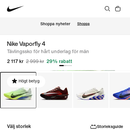
Shoppa nyheter
Shoppa
Nike Vaporfly 4
Tävlingssko för hårt underlag för män
2 117 kr
2 999 kr
29% rabatt
Högt betyg
Välj storlek
Storleksguide