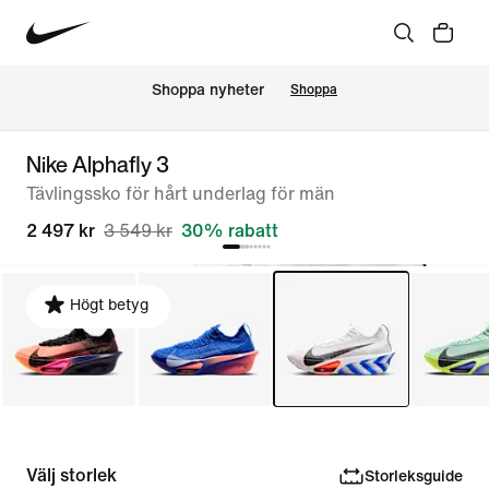
Shoppa nyheter
Shoppa
Nike Alphafly 3
Tävlingssko för hårt underlag för män
2 497 kr
3 549 kr
30% rabatt
Högt betyg
Välj storlek
Storleksguide