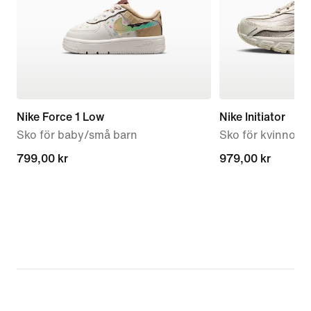
Nike Force 1 Low
Nike Initiator
Sko för baby/små barn
Sko för kvinnor
799,00 kr
799,00 kr
979,00 kr
979,00 kr