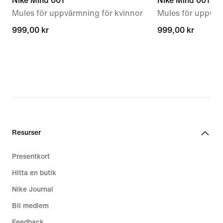
Nike Mind 001
Nike Mind 001
Mules för uppvärmning för kvinnor
Mules för uppvär
999,00 kr
999,00 kr
999,00 kr
999,00 kr
Resurser
Presentkort
Hitta en butik
Nike Journal
Bli medlem
Feedback