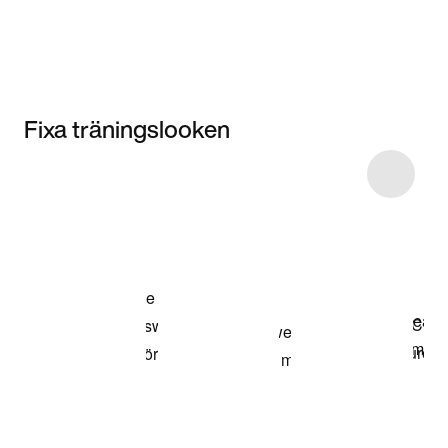
Fixa träningslooken
Item 3 of 21
Shoppa
modellen