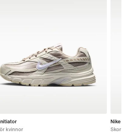
Initiator
Nike Force
ör kvinnor
Skor för b