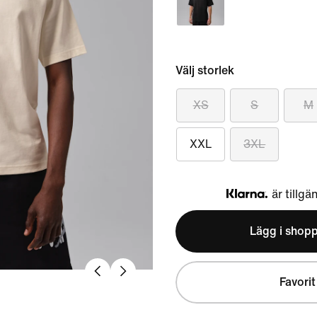
Välj storlek
XS
S
M
XXL
3XL
är tillgä
Klarna
Lägg i shop
Favorit