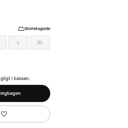
Storleksguide
L
XL
ngligt i kassan.
pingbagen