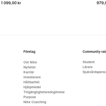
1 099,00 kr
1 099,00 kr
979,
979,
Företag
Community-rab
Student
Om Nike
Lärare
Nyheter
Sjukvårdsperso
Karriär
Investerare
Hållbarhet
Hjälpmedel
Tillgänglighetsredogörelse
Purpose
Nike Coaching