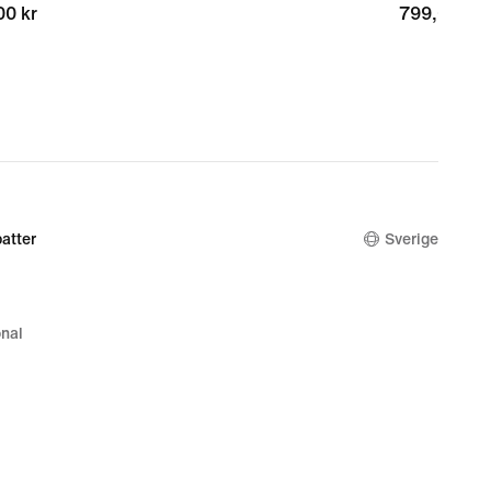
00 kr
00 kr
799,00 kr
799,00 kr
atter
Sverige
nal