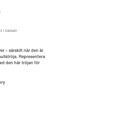
d
ct i kassan
er – särskilt när den är
llströja. Representera
ed den här tröjan för
ory