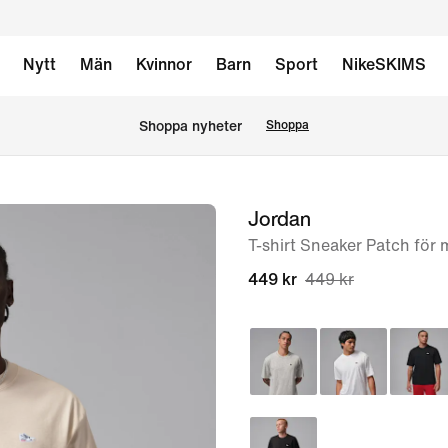
Nytt
Män
Kvinnor
Barn
Sport
NikeSKIMS
Shoppa nyheter
Shoppa
Jordan
bild
1
T-shirt Sneaker Patch för
av
449 kr
449 kr
5