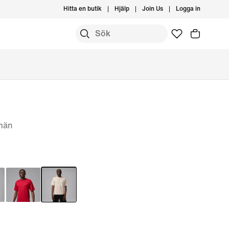
Hitta en butik
Hjälp
Join Us
Logga in
 män