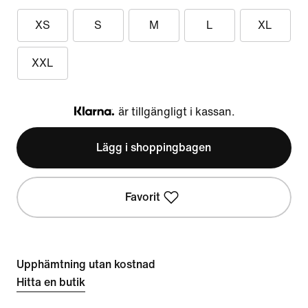
XS
S
M
L
XL
XXL
är tillgängligt i kassan.
Klarna
Lägg i shoppingbagen
Favorit
Upphämtning utan kostnad
Hitta en butik