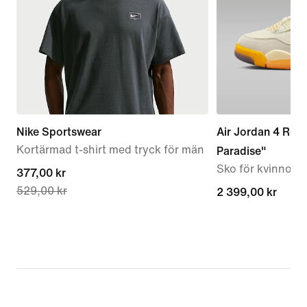
Nike Sportswear
Air Jordan 4 Retr
Kortärmad t-shirt med tryck för män
Paradise"
Sko för kvinnor
current
377,00 kr
529,00 kr
price
2 399,00 kr
2 399,00 kr
377,00 kr,
original
price
529,00 kr