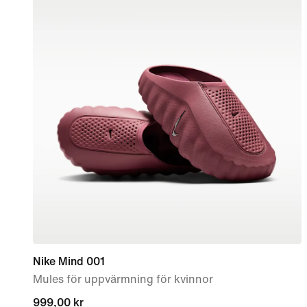
Nike Mind 001
Mules för uppvärmning för kvinnor
999,00 kr
999,00 kr