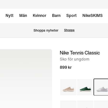
Nytt
Män
Kvinnor
Barn
Sport
NikeSKIMS
Shoppa nyheter
Shoppa
Nike Tennis Classic
bild
1
Sko för ungdom
av
899 kr
8