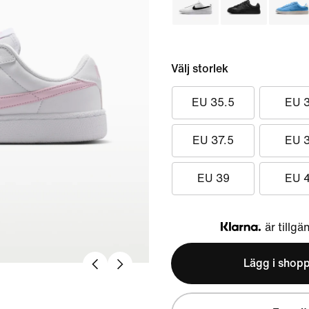
Välj storlek
EU 35.5
EU 
EU 37.5
EU 
EU 39
EU 
är tillgä
Klarna
Lägg i shop