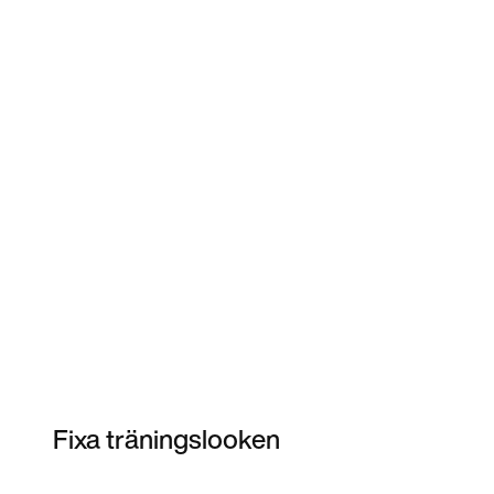
Fixa träningslooken
Item 3 of 4