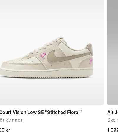
Court Vision Low SE "Stitched Floral"
Air Jordan
ör kvinnor
Sko för u
00 kr
00 kr
1 099,00 k
1 099,00 k