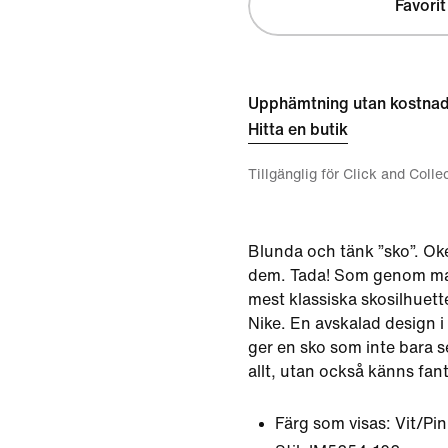
Favorit
Upphämtning utan kostna
Hitta en butik
Tillgänglig för Click and Colle
Blunda och tänk ”sko”. Ok
dem. Tada! Som genom mag
mest klassiska skosilhuette
Nike. En avskalad design i 
ger en sko som inte bara se
allt, utan också känns fant
Färg som visas:
Vit/Pi