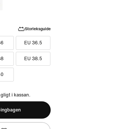
Storleksguide
36
EU 36.5
38
EU 38.5
40
ngligt i kassan.
pingbagen