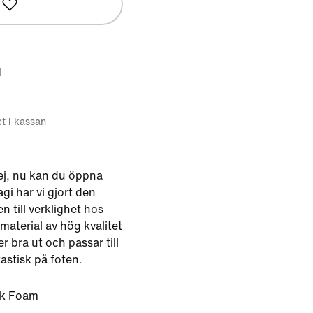
d
ct i kassan
ej, nu kan du öppna
i har vi gjort den
n till verklighet hos
material av hög kvalitet
r bra ut och passar till
astisk på foten.
nk Foam