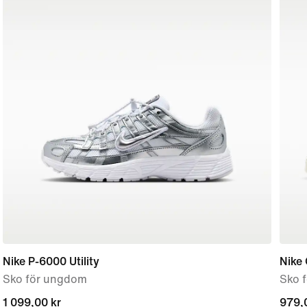
Nike P-6000 Utility
Nike 
Sko för ungdom
Sko f
1 099,00 kr
1 099,00 kr
979,
979,