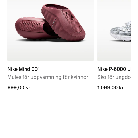
Nike Mind 001
Nike P-6000 Utili
Mules för uppvärmning för kvinnor
Sko för ungdom
999,00 kr
999,00 kr
1 099,00 kr
1 099,00 kr