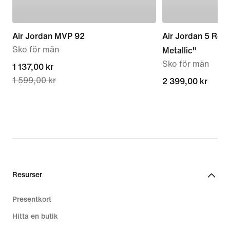
Air Jordan MVP 92
Air Jordan 5 Ret
Sko för män
Metallic"
Sko för män
current
1 137,00 kr
1 599,00 kr
price
2 399,00 kr
2 399,00 kr
1 137,00 kr,
original
price
1 599,00 kr
Resurser
Presentkort
Hitta en butik