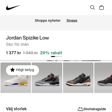
Shoppa nyheter
Shoppa
Jordan Spizike Low
Sko för män
1 377 kr
1 949 kr
29% rabatt
Högt betyg
Välj storlek
Storleksguide