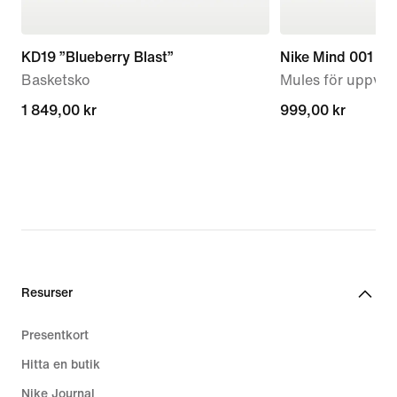
KD19 ”Blueberry Blast”
Nike Mind 001
Basketsko
Mules för uppvär
1 849,00 kr
1 849,00 kr
999,00 kr
999,00 kr
Resurser
Presentkort
Hitta en butik
Nike Journal