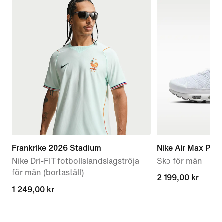
Frankrike 2026 Stadium
Nike Air Max Plus
Nike Dri-FIT fotbollslandslagströja
Sko för män
för män (bortaställ)
2 199,00 kr
2 199,00 kr
1 249,00 kr
1 249,00 kr