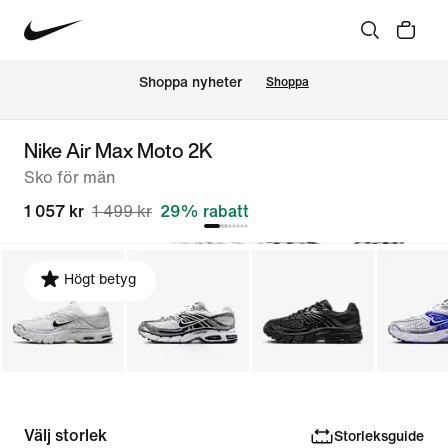
Shoppa nyheter
Shoppa
Nike Air Max Moto 2K
Sko för män
1 057 kr
1 499 kr
29% rabatt
Högt betyg
Välj storlek
Storleksguide