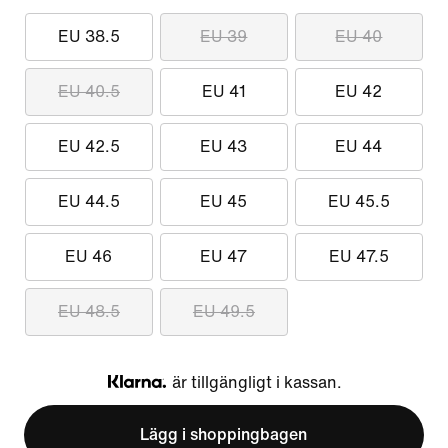
EU 38.5
EU 39
EU 40
EU 40.5
EU 41
EU 42
EU 42.5
EU 43
EU 44
EU 44.5
EU 45
EU 45.5
EU 46
EU 47
EU 47.5
EU 48.5
EU 49.5
är tillgängligt i kassan.
Klarna
Lägg i shoppingbagen