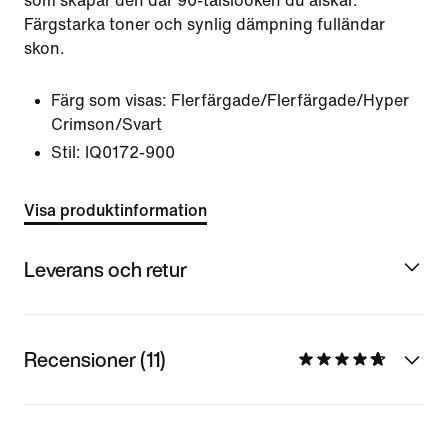
som skapar den där 90-talslooken du älskar.
Färgstarka toner och synlig dämpning fulländar
skon.
Färg som visas:
Flerfärgade/Flerfärgade/Hyper
Crimson/Svart
Stil:
IQ0172-900
Visa produktinformation
Leverans och retur
Recensioner (11)