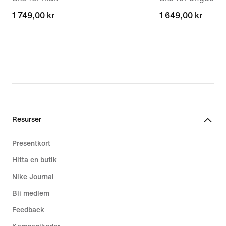
1 749,00 kr
1 749,00 kr
1 649,00 kr
1 649,00 kr
Resurser
Presentkort
Hitta en butik
Nike Journal
Bli medlem
Feedback