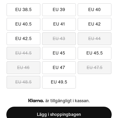
EU 38.5
EU 39
EU 40
EU 40.5
EU 41
EU 42
EU 42.5
EU 43
EU 44
EU 44.5
EU 45
EU 45.5
EU 46
EU 47
EU 47.5
EU 48.5
EU 49.5
är tillgängligt i kassan.
Klarna
Lägg i shoppingbagen