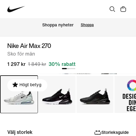
Shoppa nyheter
Shoppa
Nike Air Max 270
Sko för män
1 297 kr
1 849 kr
30% rabatt
Högt betyg
Välj storlek
Storleksguide