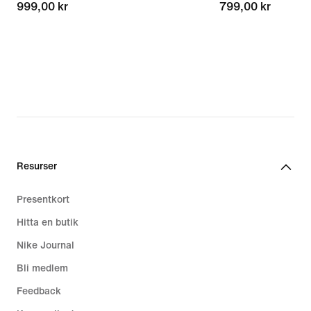
999,00 kr
999,00 kr
799,00 kr
799,00 kr
Resurser
Presentkort
Hitta en butik
Nike Journal
Bli medlem
Feedback