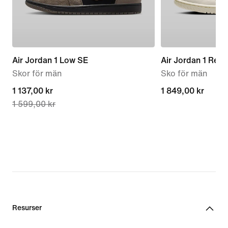
Air Jordan 1 Low SE
Air Jordan 1 Retr
Skor för män
Sko för män
current
1 137,00 kr
1 849,00 kr
1 849,00 kr
1 599,00 kr
price
1 137,00 kr,
original
price
1 599,00 kr
Resurser